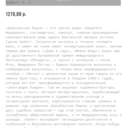
Байетт А. С.
р.
1270,00
«Вавилонская башня» — это третий роман «Квартета
Фредерики», считающегося, пожалуй, главным произведением
кавалерственной дамы ордена Британской империи Антонии
Сьюзен Байетт. Тетралогия писалась в течение четверти
века, и сюжет ее также имеет четвертьвековой охват, причем
первые два романа («Дама в саду», «Живая вещь») вышли еще
до удостоенного Букеровской премии международного
бестселлера «Обладать», а третий и четвертый — после.
Итак, Фредерика Поттер — бывшая йоркширская школьница и
кембриджская выпускница, а теперь жена херефордширского
сквайра — сбегает с малолетним сыном от мужа-тирана из его
имения Брэн-Хаус и оказывается в Лондоне 1960-х годов,
который вот-вот трансформируется в психоделический
«свингующий Лондон». Там ее окружают художники-бунтари,
писатели и поэты. История матери-одиночки, зарабатывающей
на жизнь преподаванием в художественном училище и
литературной критикой, переслаивается главами «романа в
романе» под названием «Балабонская башня» и протоколами
двух судебных процессов — над этой книгой, обвиненной в
оскорблении общественной морали, и по Фредерикиному иску о
разводе. «Байетт воскрешает легендарное десятилетие в
изобильной и безупречно достоверной полноте. Когда-нибудь