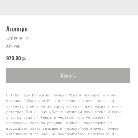
Аллегро
Дорфман А.
Артикул:
р.
970,00
Купить
В 1789 году Вольфганг Амадей Моцарт посещает могилу
Иоганна Себастьяна Баха в Лейпциге в поисках знака,
сигнала, ответа на загадку, которая преследовала его с
детства: был ли Бах убит знаменитым окулистом? И годы
спустя, стал ли Гендель жертвой того же врача? От
лондонских салонов до улиц Парижа — расследование
воссоздает захватывающее и неспокойное время, полное
мошенников и гениальных композиторов, шарлатанов и