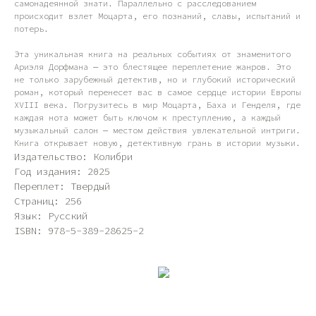
самонадеянной знати. Параллельно с расследованием
происходит взлет Моцарта, его познаний, славы, испытаний и
потерь.
Эта уникальная книга на реальных событиях от знаменитого
Ариэля Дорфмана — это блестящее переплетение жанров. Это
не только зарубежный детектив, но и глубокий исторический
роман, который перенесет вас в самое сердце истории Европы
XVIII века. Погрузитесь в мир Моцарта, Баха и Генделя, где
каждая нота может быть ключом к преступлению, а каждый
музыкальный салон — местом действия увлекательной интриги.
Книга открывает новую, детективную грань в истории музыки.
Издательство: Колибри
Год издания: 2025
Переплет: Твердый
Страниц: 256
Язык: Русский
ISBN: 978-5-389-28625-2