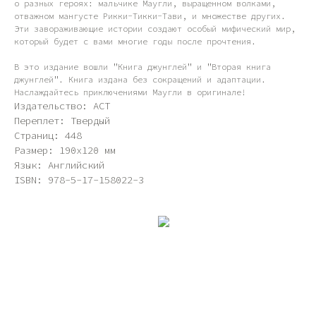
о разных героях: мальчике Маугли, выращенном волками,
отважном мангусте Рикки-Тикки-Тави, и множестве других.
Эти завораживающие истории создают особый мифический мир,
который будет с вами многие годы после прочтения.
В это издание вошли "Книга джунглей" и "Вторая книга
джунглей". Книга издана без сокращений и адаптации.
Наслаждайтесь приключениями Маугли в оригинале!
Издательство: АСТ
Переплет: Твердый
Страниц: 448
Размер: 190x120 мм
Язык: Английский
ISBN: 978-5-17-158022-3