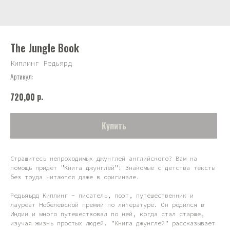
The Jungle Book
Киплинг Редьярд
Артикул:
р.
720,00
Купить
Страшитесь непроходимых джунглей английского? Вам на
помощь придет "Книга джунглей"! Знакомые с детства тексты
без труда читаются даже в оригинале.
Редьяьрд Киплинг - писатель, поэт, путешественник и
лауреат Нобелевской премии по литературе. Он родился в
Индии и много путешествовал по ней, когда стал старше,
изучая жизнь простых людей. "Книга джунглей" рассказывает