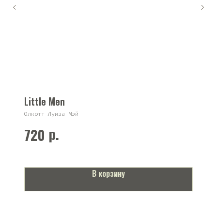
Little Men
Олкотт Луиза Мэй
р.
720
В корзину