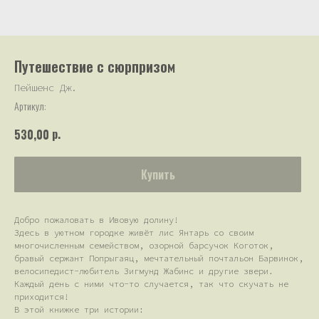
Путешествие с сюрпризом
Пейшенс Дж.
Артикул:
р.
530,00
Купить
Добро пожаловать в Ивовую долину!
Здесь в уютном городке живёт лис Янтарь со своим
многочисленным семейством, озорной барсучок Коготок,
бравый сержант Попрыгаяц, мечтательный почтальон Барвинок,
велосипедист-любитель Зигмунд Жабинс и другие звери.
Каждый день с ними что-то случается, так что скучать не
приходится!
В этой книжке три истории: