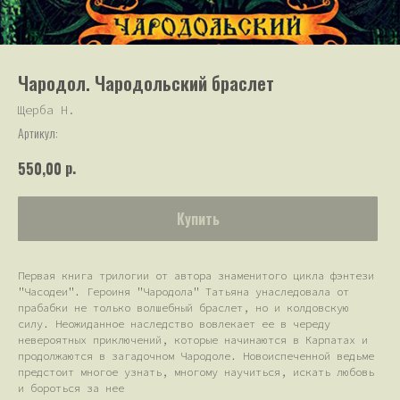
Чародол. Чародольский браслет
Щерба Н.
Артикул:
р.
550,00
Купить
Первая книга трилогии от автора знаменитого цикла фэнтези
"Часодеи". Героиня "Чародола" Татьяна унаследовала от
прабабки не только волшебный браслет, но и колдовскую
силу. Неожиданное наследство вовлекает ее в череду
невероятных приключений, которые начинаются в Карпатах и
продолжаются в загадочном Чародоле. Новоиспеченной ведьме
предстоит многое узнать, многому научиться, искать любовь
и бороться за нее