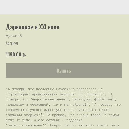
Дарвинизм в XXI веке
Жуков Б.
Артикул:
р.
1190,00
Купить
"А правда, что последние находки антропологов не
подтверждают происхождение человека от обезьяны?", "А
правда, что "недостающее звено", переходная форма между
человеком и обезьяной, так и не найдено?", "А правда, что
современные ученые давно уже не рассматривают теорию
эволюции всерьез?", "А правда, что питекантропа на самом
деле не было, а его останки – подделка
"первооткрывателей"?" Вокруг теории эволюции всегда было