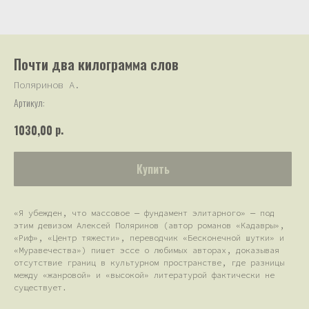
Почти два килограмма слов
Поляринов А.
Артикул:
р.
1030,00
Купить
«Я убежден, что массовое — фундамент элитарного» — под
этим девизом Алексей Поляринов (автор романов «Кадавры»,
«Риф», «Центр тяжести», переводчик «Бесконечной шутки» и
«Муравечества») пишет эссе о любимых авторах, доказывая
отсутствие границ в культурном пространстве, где разницы
между «жанровой» и «высокой» литературой фактически не
существует.