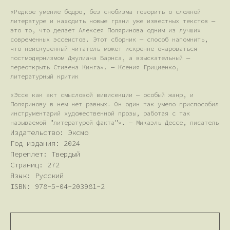
«Редкое умение бодро, без снобизма говорить о сложной
литературе и находить новые грани уже известных текстов —
это то, что делает Алексея Поляринова одним из лучших
современных эссеистов. Этот сборник — способ напомнить,
что неискушенный читатель может искренне очароваться
постмодернизмом Джулиана Барнса, а взыскательный —
переоткрыть Стивена Кинга». — Ксения Грициенко,
литературный критик
«Эссе как акт смысловой вивисекции — особый жанр, и
Поляринову в нем нет равных. Он один так умело приспособил
инструментарий художественной прозы, работая с так
называемой "литературой факта"». — Микаэль Дессе, писатель
Издательство: Эксмо
Год издания: 2024
Переплет: Твердый
Страниц: 272
Язык: Русский
ISBN: 978-5-04-203981-2