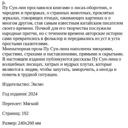
р.
Пу Сун-лин прославился книгами о лисах-оборотнях, о
чародеях и призраках, о странных животных, проклятых
зеркалах, говорящих птицах, оживающих картинах и о
многом другом, став самым известным китайским писателем
своего времени. Почвой для его творчества послужили
народные притчи, но с течением времени авторские истории
сами превратились в фольклор и передавались из уст в уста
простыми сказителями.
Миниатюрная проза Пу Сун-лина наполнена эмоциями,
страстями, страхами и наставлениями, прямыми и скрытыми.
В настоящем издании публикуются рассказы Пу Сун-лина о
волшебных лисицах, хитрых и мудрых плутах, которые
являются к людям, чтобы запутать, заморочить, а иногда и
помочь в трудной ситуации.
Издательство: Эксмо
Год издания: 2024
Переплет: Мягкий
Страниц: 192
Размер: 240х260 мм